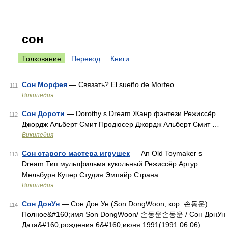
сон
Толкование
Перевод
Книги
Сон Морфея
— Связать? El sueño de Morfeo …
111
Википедия
Сон Дороти
— Dorothy s Dream Жанр фэнтези Режиссёр
112
Джордж Альберт Смит Продюсер Джордж Альберт Смит …
Википедия
Сон старого мастера игрушек
— An Old Toymaker s
113
Dream Тип мультфильма кукольный Режиссёр Артур
Мельбурн Купер Студия Эмпайр Страна …
Википедия
Сон ДонУн
— Сон Дон Ун (Son DongWoon, кор. 손동운)
114
Полное&#160;имя Son DongWoon/ 손동운손동운 / Сон ДонУн
Дата&#160;рождения 6&#160;июня 1991(1991 06 06)