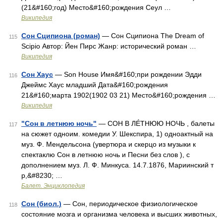
(21&#160;год) Место&#160;рождения Сеул …
Википедия
Сон Сципиона (роман)
— Сон Сципиона The Dream of
115
Scipio Автор: Йен Пирс Жанр: исторический роман …
Википедия
Сон Хаус
— Son House Имя&#160;при рождении Эдди
116
Джеймс Хаус младший Дата&#160;рождения
21&#160;марта 1902(1902 03 21) Место&#160;рождения …
Википедия
"Сон в летнюю ночь"
— СОН В ЛÉТНЮЮ НОЧЬ , балеты
117
на сюжет одноим. комедии У. Шекспира, 1) одноактный на
муз. Ф. Мендельсона (увертюра и скерцо из музыки к
спектаклю Сон в летнюю ночь и Песни без слов ), с
дополнением муз. Л. Ф. Минкуса. 14.7.1876, Мариинский т
р,&#8230; …
Балет. Энциклопедия
Сон (биол.)
— Сон, периодическое физиологическое
118
состояние мозга и организма человека и высших животных,