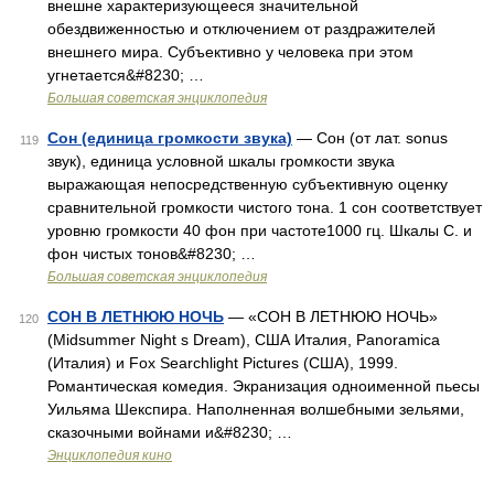
внешне характеризующееся значительной
обездвиженностью и отключением от раздражителей
внешнего мира. Субъективно у человека при этом
угнетается&#8230; …
Большая советская энциклопедия
Сон (единица громкости звука)
— Сон (от лат. sonus
119
звук), единица условной шкалы громкости звука
выражающая непосредственную субъективную оценку
сравнительной громкости чистого тона. 1 сон соответствует
уровню громкости 40 фон при частоте1000 гц. Шкалы С. и
фон чистых тонов&#8230; …
Большая советская энциклопедия
СОН В ЛЕТНЮЮ НОЧЬ
— «СОН В ЛЕТНЮЮ НОЧЬ»
120
(Midsummer Night s Dream), США Италия, Panoramica
(Италия) и Fox Searchlight Pictures (США), 1999.
Романтическая комедия. Экранизация одноименной пьесы
Уильяма Шекспира. Наполненная волшебными зельями,
сказочными войнами и&#8230; …
Энциклопедия кино